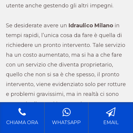
utente anche gestendo gli altri impegni.
Se desiderate avere un
Idraulico
Milano
in
tempi rapidi, l’unica cosa da fare è quella di
richiedere un pronto intervento. Tale servizio
ha un costo aumentato, ma si ha a che fare
con un servizio che diventa proprietario,
quello che non si sa è che spesso, il pronto
intervento, viene evidenziato solo per rotture
e problemi gravissimi, ma in realtà ci sono
una serie di pronti interventi.
CHIAMA ORA
WHATSAPP
EMAIL
Si richiedere un pronto intervento per: