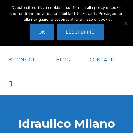
Passa
Passa
Questo sito utilizza cookie in conformità alla policy e cookie
che rientrano nella responsabilità di terze parti. Proseguendo
alla
al
nella navigazione acconsenti all’utilizzo di cookie.
navigazione
contenuto
IDRAULICO
⭐
MILANO
OK
LEGGI DI PIÙ
primaria
principale
HOME
IDRAULICO MILANO
Pronto
intervento
Idraulico
8 CONSIGLI
BLOG
CONTATTI
Milano
Show
Search
Idraulico Milano