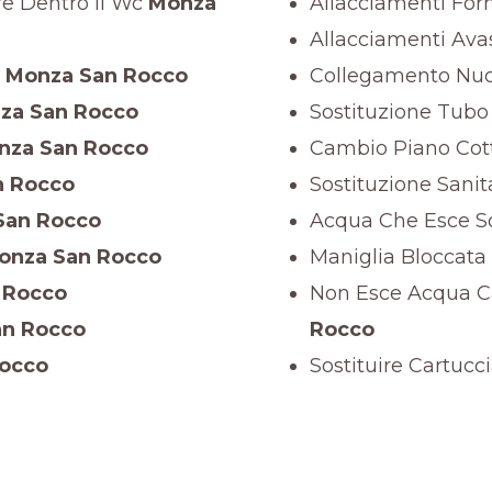
e Dentro Il Wc
Monza
Allacciamenti For
Allacciamenti Avas
Monza San Rocco
Collegamento Nuo
za San Rocco
Sostituzione Tub
za San Rocco
Cambio Piano Cot
 Rocco
Sostituzione Sanit
San Rocco
Acqua Che Esce So
nza San Rocco
Maniglia Bloccata
 Rocco
Non Esce Acqua Ca
n Rocco
Rocco
occo
Sostituire Cartucc