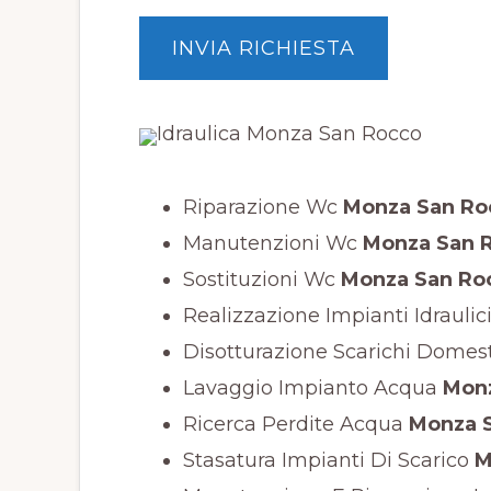
a
c
y
*
Riparazione Wc
Monza San Ro
Manutenzioni Wc
Monza San 
Sostituzioni Wc
Monza San Ro
Realizzazione Impianti Idraulic
Disotturazione Scarichi Domest
Lavaggio Impianto Acqua
Monz
Ricerca Perdite Acqua
Monza S
Stasatura Impianti Di Scarico
M