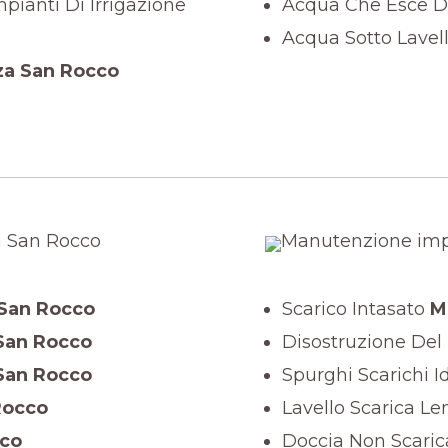
ianti Di Irrigazione
Acqua Che Esce Da
Acqua Sotto Lavel
a San Rocco
San Rocco
Scarico Intasato
Mo
San Rocco
Disostruzione Del
San Rocco
Spurghi Scarichi Id
Rocco
Lavello Scarica L
co
Doccia Non Scaric