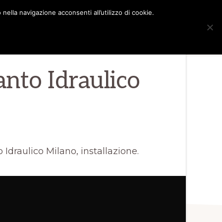
nella navigazione acconsenti all’utilizzo di cookie.
Sho
8 CONSIGLI
BLOG
CONTATTI
Sear
nto Idraulico
draulico Milano, installazione.