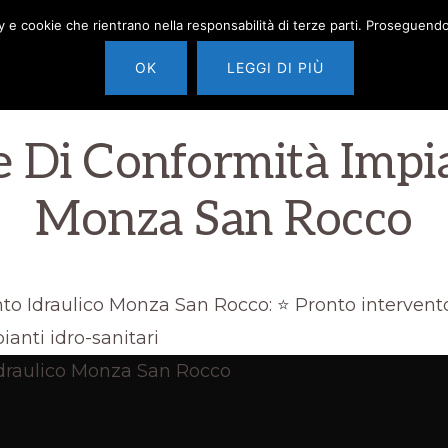
cy e cookie che rientrano nella responsabilità di terze parti. Proseguendo 
HOME
IDRAULICO MILANO
OK
LEGGI DI PIÙ
e Di Conformità Impia
Monza San Rocco
o Idraulico Monza San Rocco: ⭐ Pronto intervento I
anti idro-sanitari