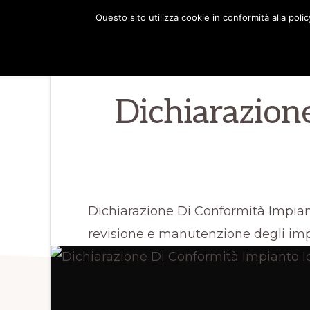
Passa
Passa
Questo sito utilizza cookie in conformità alla poli
IDRAULICO
alla
al
⭐
MILANO
navigazione
contenuto
Pronto
primaria
principale
intervento
Dichiarazion
Idraulico
Milano
Dichiarazione Di Conformità Impiant
revisione e manutenzione degli impi