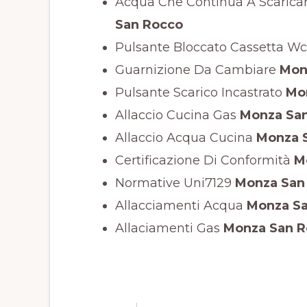
Acqua Che Continua A Scaricar
San Rocco
Pulsante Bloccato Cassetta Wc
Guarnizione Da Cambiare
Mon
Pulsante Scarico Incastrato
Mon
Allaccio Cucina Gas
Monza San
Allaccio Acqua Cucina
Monza 
Certificazione Di Conformità
Mo
Normative Uni7129
Monza San
Allacciamenti Acqua
Monza Sa
Allaciamenti Gas
Monza San R