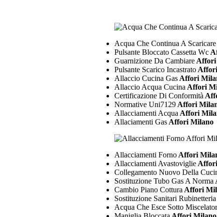
Acqua Che Continua A Scaricare
Pulsante Bloccato Cassetta Wc
Af
Guarnizione Da Cambiare
Affori
Pulsante Scarico Incastrato
Affor
Allaccio Cucina Gas
Affori Mil
Allaccio Acqua Cucina
Affori M
Certificazione Di Conformità
Aff
Normative Uni7129
Affori Mila
Allacciamenti Acqua
Affori Mil
Allaciamenti Gas
Affori Milano
Allacciamenti Forno
Affori Mila
Allacciamenti Avastoviglie
Affor
Collegamento Nuovo Della Cuci
Sostituzione Tubo Gas A Norma
Cambio Piano Cottura
Affori Mi
Sostituzione Sanitari Rubinetteria
Acqua Che Esce Sotto Miscelato
Maniglia Bloccata
Affori Milano