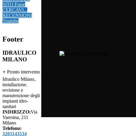
SITO
Forse
CERCAVI...
RECENSIONI
Youtube
Footer
IDRAULICO
MILANO
⭐ Pronto intervento
Idraulico Milano,
installazione.
revisione e
manutenzione degli
impianti idro-
sanitari
INDIRIZZO:
Via
Varesina, 211
Milano
Telefono:
3203143534