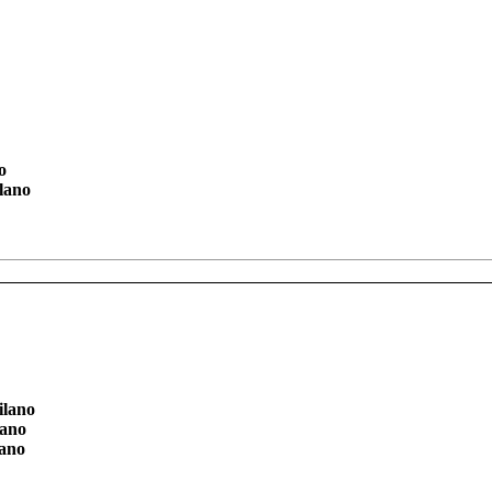
o
lano
ilano
lano
lano