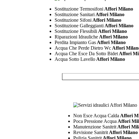
Sostituzione Termosifoni
Affori Milano
Sostituzione Sanitari
Affori Milano
Sostituzione Sifoni
Affori Milano
Sostituzione Galleggianti
Affori Milano
Sostituzione Flessibili
Affori Milano
Riparazioni Idrauliche
Affori Milano
Perdita Impianto Gas
Affori Milano
Acqua Che Perde Dietro Wc
Affori Milan
Acqua Che Esce Da Sotto Bidet
Affori Mi
Acqua Sotto Lavello
Affori Milano
Non Esce Acqua Calda
Affori M
Poca Pressione Acqua
Affori Mi
Manutenzione Sanitrit
Affori Mi
Revisione Sanitrit
Affori Milano
Pulizia Sanitrit
Affori Milano