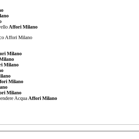
no
lano
o
ello
Affori Milano
ori Milano
 Milano
ri Milano
no
ilano
fori Milano
lano
ori Milano
cendere Acqua
Affori Milano