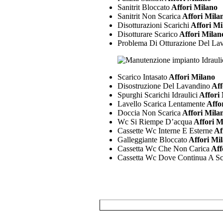
Sanitrit Bloccato
Affori Milano
Sanitrit Non Scarica
Affori Mila
Disotturazioni Scarichi
Affori Mi
Disotturare Scarico
Affori Milan
Problema Di Otturazione Del Lav
Scarico Intasato
Affori Milano
Disostruzione Del Lavandino
Aff
Spurghi Scarichi Idraulici
Affori
Lavello Scarica Lentamente
Affo
Doccia Non Scarica
Affori Mila
Wc Si Riempe D’acqua
Affori M
Cassette Wc Interne E Esterne
Af
Galleggiante Bloccato
Affori Mi
Cassetta Wc Che Non Carica
Aff
Cassetta Wc Dove Continua A S