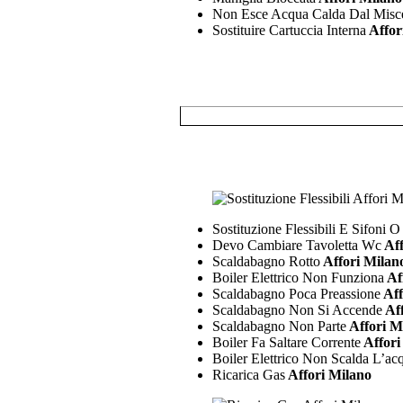
Non Esce Acqua Calda Dal Misce
Sostituire Cartuccia Interna
Affor
Sostituzione Flessibili E Sifoni O
Devo Cambiare Tavoletta Wc
Aff
Scaldabagno Rotto
Affori Milan
Boiler Elettrico Non Funziona
Af
Scaldabagno Poca Preassione
Aff
Scaldabagno Non Si Accende
Aff
Scaldabagno Non Parte
Affori M
Boiler Fa Saltare Corrente
Affori
Boiler Elettrico Non Scalda L’ac
Ricarica Gas
Affori Milano